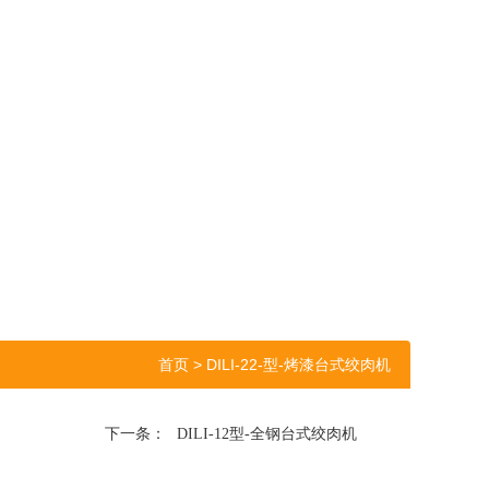
首页
> DILI-22-型-烤漆台式绞肉机
下一条：
DILI-12型-全钢台式绞肉机