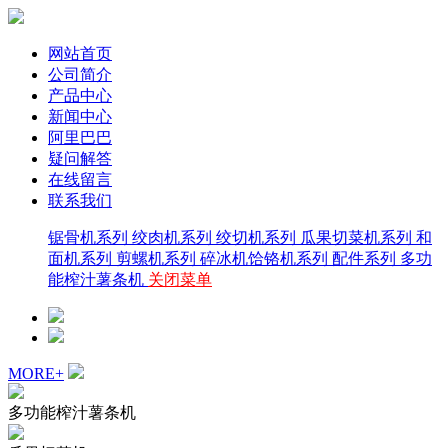
网站首页
公司简介
产品中心
新闻中心
阿里巴巴
疑问解答
在线留言
联系我们
锯骨机系列
绞肉机系列
绞切机系列
瓜果切菜机系列
和
面机系列
剪螺机系列
碎冰机饸铬机系列
配件系列
多功
能榨汁薯条机
关闭菜单
MORE+
多功能榨汁薯条机